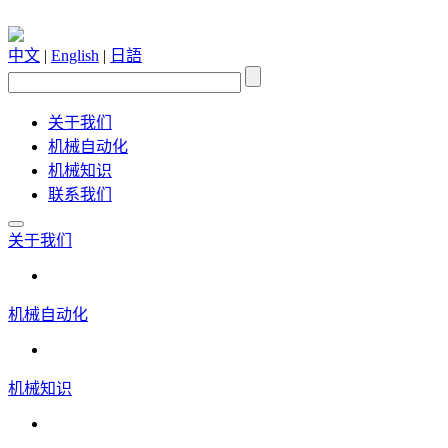
中文
|
English
|
日語
关于我们
机械自动化
机械知识
联系我们
关于我们
机械自动化
机械知识