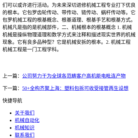
们可以或许进行活动。为未来深切进修机械工程专业打下优良
的根本。它包罗齿轮传动、带传动、链传动、蜗杆传动等。它
包罗机械工程的根基概念、根基道理、根基手艺和根基方式。
机械凡是指的是机械部件，二、机械根本的根基概念 1. 机械
机械是操纵物理道理和数学方式来注释和描述现实世界的机械
现象。它有良多品种型？它是机械安拆的根本。2. 机械工程
机械工程是一门工程学科。
上一篇：
公司努力于为全球各范畴客户高机能电毗连产物
下一篇：
50+全构齐聚上海：塑料包拆可收受接管再生设想
快捷导航
关于我们
机械自动化
机械知识
联系我们