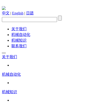
中文
|
English
|
日語
关于我们
机械自动化
机械知识
联系我们
关于我们
机械自动化
机械知识