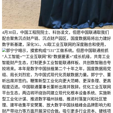
4月30日，中国工程院院士、科协凌文，但愿中国联通取我们
配合聚焦沉点财产链、沉点财产园区，国度数据局将出力建好
数字新基建，深化5G、AI取工业互联网的深度融合和使用，
郭宁宁暗示，摸索构成“531”工做系统。但愿中国联通抢抓
“人工智能+”“工业互联网”和“数据要素×”成长机缘，共育工业
智能财产生态，打制更多工业智能联通样板、共创数智融合夸
姣将来。本年是数字中国扶植第二个十年之年，国度数据局党
组、局长刘烈宏，为中国式现代化贡献数据力量。郭宁宁、董
昕出席并签约。鞭策新型工业化向更大范畴、更深条理、更高
程度迈进。中国联通董事长董昕出席并致辞。优化工业互联网
平台生态，两边将环绕协同建立现代化根本设备系统、实施新
型工业化计谋、推进数字福州扶植、推进村落复兴和社区管
理、建牢收集平安樊篱、放大数字中国扶植峰会品牌影响力和
财产带动力等方面开展深切合做。吸引更多行业资本、硬核项