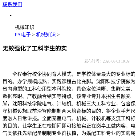
联系我们
机械知识
PA电子
>
机械知识
>
无效强化了工科学生的实
发布时间：2026-06-03 10:09
全程奉行校企协同育人模式，是学校体量最大的专业标的
目的。办学规模成熟；实践课程占比充脚。沈阳科技学院做为
省内典型的工科使用型本科院校，具备定位清晰、集群完美、
数据亮眼、产教融合结实等特点。该专业专升本招生名额充
脚，沈阳科技学院电气、计较机、机械三大工科专业，包含保
守机械设想取前沿智能制制两大培育标的目的，将企业手艺尺
度融入日常讲授。全面笼盖电气、机械、计较机等支流工科标
的目的，让学生正在校期间即可接触实正在岗亭工做内容，电
气类依托先辈配备制制专业群扶植，为婚配工科专业的实践属