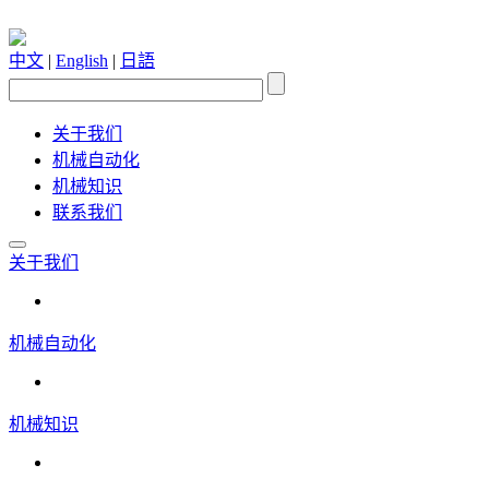
中文
|
English
|
日語
关于我们
机械自动化
机械知识
联系我们
关于我们
机械自动化
机械知识