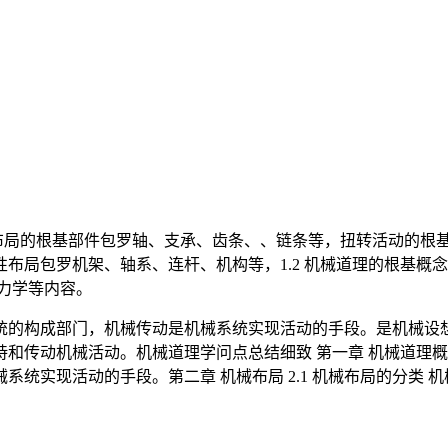
局的根基部件包罗轴、支承、齿条、、链条等，扭转活动的根基道
局包罗机架、轴系、连杆、机构等，1.2 机械道理的根基概念 
力学等内容。
的构成部门，机械传动是机械系统实现活动的手段。是机械设想
..支持和传动机械活动。机械道理学问点总结细致 第一章 机械道理
统实现活动的手段。第二章 机械布局 2.1 机械布局的分类
。