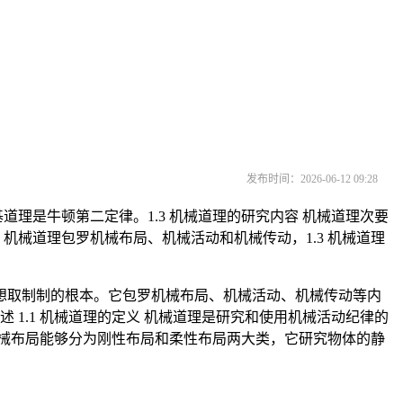
发布时间：2026-06-12 09:28
理是牛顿第二定律。1.3 机械道理的研究内容 机械道理次要
机械道理包罗机械布局、机械活动和机械传动，1.3 机械道理
取制制的根本。它包罗机械布局、机械活动、机械传动等内
概述 1.1 机械道理的定义 机械道理是研究和使用机械活动纪律的
 机械布局能够分为刚性布局和柔性布局两大类，它研究物体的静