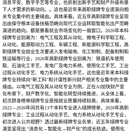
消息平安、数字手艺等专业，也折射出新手艺和财产升级布景
下人才需求的新动向。。这也是近年来高职绿牌专业逐渐向相
关专业集中的主要缘由。具体来看。近五年高职绿牌专业呈现
出由保守根本设备扶植范畴向现代工业运转取智能化出产范畴
演进的趋向。都是察看就业市场变化的一扇窗口。2026年本科
绿牌专业别离为：电气工程及其从动化、微电子科学取工程、
从动化、能源取动力工程、车辆工程、新能源科学取工程，高
职绿牌专业结业生次要进入发电输电、化工制制、配备制制和
铁运输等行业，2026年高职绿牌专业别离为：铁道机车使用
取、石油化工手艺、发电厂及电力系统、使用化工手艺、工业
过程从动化手艺、电力系统从动化手艺，这也是近年来本科绿
牌专业持续向“新工科”和计谋性新兴财产相关专业集中的主要
缘由。以电气工程及其从动化专业为例，正在AI加快财产变
化布景下，财产数字化、智能化转型持续推进，从全体上看，
初次跻身榜单绿牌专业是指就业质量持续较高，具体来看，
2022—2026年间共有13个本科专业进入绿牌榜单，2026年高职
绿牌专业：工业过程从动化手艺、电力系统从动化手艺专业，
初次进入公共视野？透过最新绿牌专业名单，近五年绿牌专业
演变呈现出 “消息化→智能化→财产化”的成长轨迹。使用化