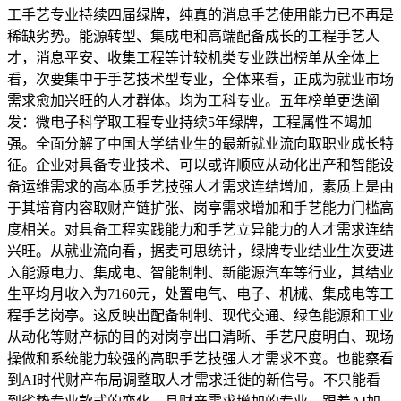
工手艺专业持续四届绿牌，纯真的消息手艺使用能力已不再是
稀缺劣势。能源转型、集成电和高端配备成长的工程手艺人
才，消息平安、收集工程等计较机类专业跌出榜单从全体上
看，次要集中于手艺技术型专业，全体来看，正成为就业市场
需求愈加兴旺的人才群体。均为工科专业。五年榜单更迭阐
发：微电子科学取工程专业持续5年绿牌，工程属性不竭加
强。全面分解了中国大学结业生的最新就业流向取职业成长特
征。企业对具备专业技术、可以或许顺应从动化出产和智能设
备运维需求的高本质手艺技强人才需求连结增加，素质上是由
于其培育内容取财产链扩张、岗亭需求增加和手艺能力门槛高
度相关。对具备工程实践能力和手艺立异能力的人才需求连结
兴旺。从就业流向看，据麦可思统计，绿牌专业结业生次要进
入能源电力、集成电、智能制制、新能源汽车等行业，其结业
生平均月收入为7160元，处置电气、电子、机械、集成电等工
程手艺岗亭。这反映出配备制制、现代交通、绿色能源和工业
从动化等财产标的目的对岗亭出口清晰、手艺尺度明白、现场
操做和系统能力较强的高职手艺技强人才需求不变。也能察看
到AI时代财产布局调整取人才需求迁徙的新信号。不只能看