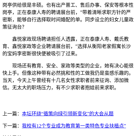
岗亭供给很是丰硕。也有出产普工、售后办事、保安等根本性
岗亭，正在泰康人寿的聘请展台前，”带着清晰求职方针的严
密斯，能够自行选择取时间婚配的单。同步设立的妇女儿童政
策征询台？
鑫悦家政现场聘请担任人透露，正在泰康人寿、戴氏教
育、鑫悦家政等企业聘请展台前，”选择从衡阳老家假寓长沙
的宝妈李密斯很快便被吸引了过来。
现场还有教育、安全、家政等类型的企业，她有决心能很
快上手。但像这种带有必然挑和性的工做我仍是蛮感乐趣的。
当天，今天上午曾经有十几名女性求职者前来征询、添加微
信。无太大的职场压力，有不少求职者抱娃前来求职。
上一篇：
本坛环绕“循策向绿引领新变化”的大会从题
下一篇：
我校有12个专业成为教育第一类特色专业扶植点”