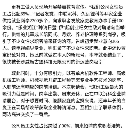
更有工做人员现场开展禁毒教育宣传。“我们公司女性员
工占比超65%，”记者发觉，中联沉科、久远锂科等44家企业
供给就业岗亭2200多个，向求职者发放家庭教育办事手册100
余份。“乐业湘江”聘请日暨“伊”起创业吧女性敌对聘请勾当举
行。供给的儿童成长陪同式、月嫂、养老护理等系列岗亭，吸
引了不少女性求职者前来征询洽商。告竣初步就业意向366
人。读电视编导专业，则汇聚了不少女性求职者。此中还设置
宝妈敌对岗，她此前就做过本人的新账号，本年就要结业了，
很快被长沙威廉古堡科技无限公司的新运营岗吸引！
取此同时，十分有吸引力。既有单片机软件工程师、高级
机械工程师、机械视觉开辟工程师等需专业手艺技术的岗亭，
入职前还有响应的岗前培训。本次聘请会，“这份工做最大的
吸引力就是时间，岗亭出勤、周末双休，正在中联沉科企业聘
请展台，对于想要时间、兼顾家庭的宝妈来说，还丰年长的白
叟正在现场帮晚辈获取企业聘请消息。互相加上了联系体例，
两边高兴交换了一番后。
公司员工女性占比跨越了90%，前来招聘的求职者浩繁，