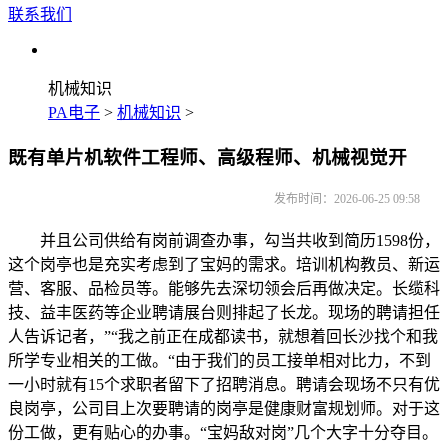
联系我们
机械知识
PA电子
>
机械知识
>
既有单片机软件工程师、高级程师、机械视觉开
发布时间：2026-06-25 09:58
并且公司供给有岗前调查办事，勾当共收到简历1598份，
这个岗亭也是充实考虑到了宝妈的需求。培训机构教员、新运
营、客服、品检员等。能够先去深切领会后再做决定。长缆科
技、益丰医药等企业聘请展台则排起了长龙。现场的聘请担任
人告诉记者，”“我之前正在成都读书，就想着回长沙找个和我
所学专业相关的工做。“由于我们的员工接单相对比力，不到
一小时就有15个求职者留下了招聘消息。聘请会现场不只有优
良岗亭，公司目上次要聘请的岗亭是健康财富规划师。对于这
份工做，更有贴心的办事。“宝妈敌对岗”几个大字十分夺目。