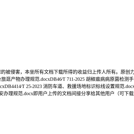
侵害，本坐所有文档下载所得的收益归上传人所有。原创力文档是收集
价旅逛产物办理规范.docxDB46∕T 711-2025 胡椒瘟病病原菌检测手
规范.docxDB4414∕T 25-2023 消防车道、救援场地标识标线
存和运输平安办理规范.docx即用户上传的文档间接分享给其他用户（