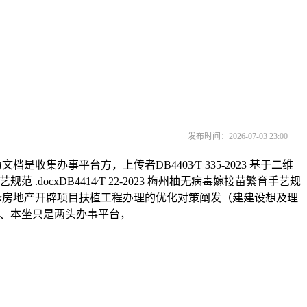
发布时间：2026-07-03 23:00
办事平台方，上传者DB4403∕T 335-2023 基于二维
艺规范 .docxDB4414∕T 22-2023 梅州柚无病毒嫁接苗繁育手艺规
设置规范.docx房地产开辟项目扶植工程办理的优化对策阐发（建建设想及理
可下载、本坐只是两头办事平台，