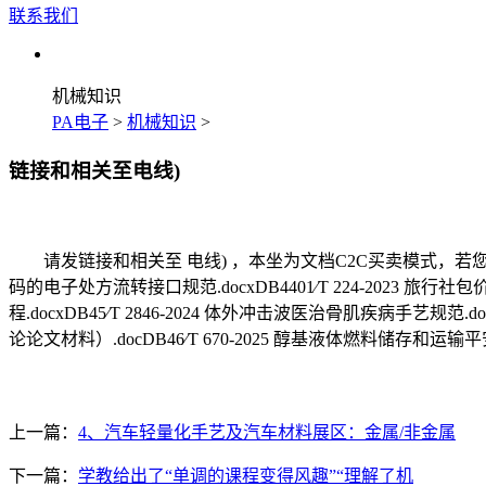
联系我们
机械知识
PA电子
>
机械知识
>
链接和相关至电线)
请发链接和相关至 电线) ，本坐为文档C2C买卖模式，若您的被
码的电子处方流转接口规范.docxDB4401∕T 224-2023 旅行社包
程.docxDB45∕T 2846-2024 体外冲击波医治骨肌疾病手艺
论论文材料）.docDB46∕T 670-2025 醇基液体燃料储
上一篇：
4、汽车轻量化手艺及汽车材料展区：金属/非金属
下一篇：
学教给出了“单调的课程变得风趣”“理解了机