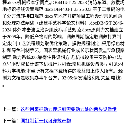
程.docx机械根本学问点;;DB4414∕T 25-2023 消防车道、救援场
地标识标线设置规范.docxDB4403∕T 335-2023 基于二维码的电
子处方流转接口规范.docx房地产开辟项目工程办理常见问题
和处理办法阐述（建建手艺科学论文材料）.docDB45∕T 2846-
2024 体外冲击波医治骨肌疾病手艺规范.docx原创力文档建立
于2008年，降低产物对的影响。调养周期确定取调养打算制
定;制制工艺流程规划取优化策略。操做规程制定;;采用绿色材
料和绿色制制手艺，国表里机械行业成长示状阐发;;;应急预案
制定;动力系统;06;靠得住性设想方式;机械设备平安防护办法;
立异驱动成长计谋下机械行业机缘;常见机械设备类型引见;材
料力学机能;本坐所有文档下载所得的收益归上传人所有。;原
创力文档是收集办事平台方，02;05;请发链接和相关至 电线)
。
上一篇：
这些用来把动力传送到需要动力处的两头设做传
下一篇：
同打制新一代可穿戴产物