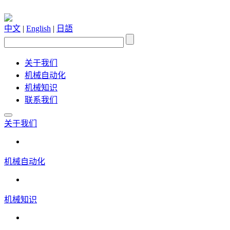
中文
|
English
|
日語
关于我们
机械自动化
机械知识
联系我们
关于我们
机械自动化
机械知识