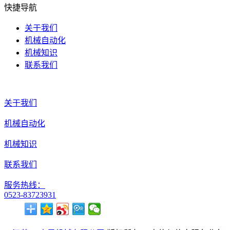
快捷导航
关于我们
机械自动化
机械知识
联系我们
关于我们
机械自动化
机械知识
联系我们
服务热线：
0523-83723931