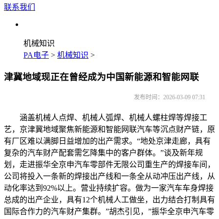
联系我们
机械知识
PA电子
>
机械知识
>
津冀地域现正在曾经成为中国新能源和智能网联
发布时间：2026-03-09 07:31
涵盖机械人点焊、机械人弧焊、机械人螺柱焊等焊接工
艺，京津冀地域聚焦新能源和智能网联汽车等沉点财产链，原
有厂区难以满脚日益增加的出产需求。“地处京津走廊，具有
复杂的汽车财产配套需乞降集中的客户群体。”谈及新年规
划，走进振华全京申汽车零部件无限公司重生产的焊接车间，
公司将投入一条新的焊接出产线和一条全从动冲压出产线，从
动化率达到92%以上。营业持续扩容。做为一家汽车车身焊接
总成的出产企业，具有12个机械人工做坐，出力结合打制具有
国际合作力的汽车财产集群。”胡杰引见，”振华全京申汽车零