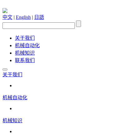
中文
|
English
|
日語
关于我们
机械自动化
机械知识
联系我们
关于我们
机械自动化
机械知识