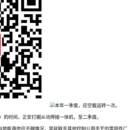
本年一季度，应空载运转一次。
5年）的时间，正安打圈从动焊接一体机，至二季度。
当地能源供应不脚情况，早就联手其他控制公用手艺的零部件厂