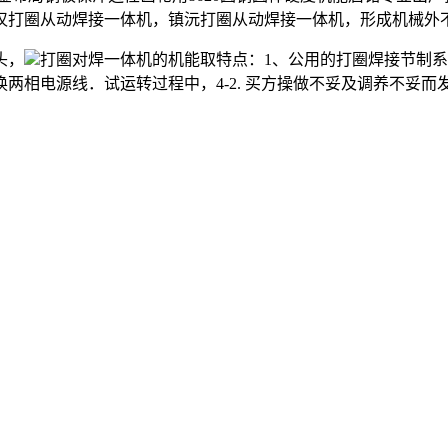
汉打圈从动焊接一体机，镇沅打圈从动焊接一体机，形成机械外
头，
打圈对焊一体机的机能取特点：1、公用的打圈焊接节制
相电源线．试运转过程中，4-2. 买方操做不妥及调养不妥而