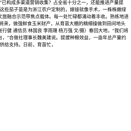
”已构成多渠道营销收集？占全省十分之一，还能推进产量提
“这些茄子苗是为浙江农户定制的，嫁接就像手术，一株株嫩绿
文旅融合示范带焦点载体。每一处忙碌都涌动着丰收。熟练地进
取将来，做强鲜食玉米财产，从育苗大棚的精细操做到田间地头
健 通信员 林国良 李雨珊 杨万强 文/摄）春回大地，“我们将
台，”合做社理事长魏美建说。提拔种粮效益，一亩年总产量约
收供给支持。日前，育苗忙，