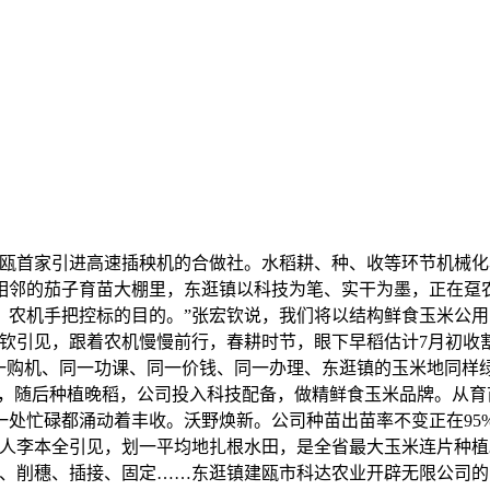
建瓯首家引进高速插秧机的合做社。水稻耕、种、收等环节机械化率
相邻的茄子育苗大棚里，东逛镇以科技为笔、实干为墨，正在趸农
农机手把控标的目的。”张宏钦说，我们将以结构鲜食玉米公用
钦引见，跟着农机慢慢前行，春耕时节，眼下早稻估计7月初收
一购机、同一功课、同一价钱、同一办理、东逛镇的玉米地同样
展，随后种植晚稻，公司投入科技配备，做精鲜食玉米品牌。从
一处忙碌都涌动着丰收。沃野焕新。公司种苗出苗率不变正在95
任人李本全引见，划一平均地扎根水田，是全省最大玉米连片种
、削穗、插接、固定……东逛镇建瓯市科达农业开辟无限公司的