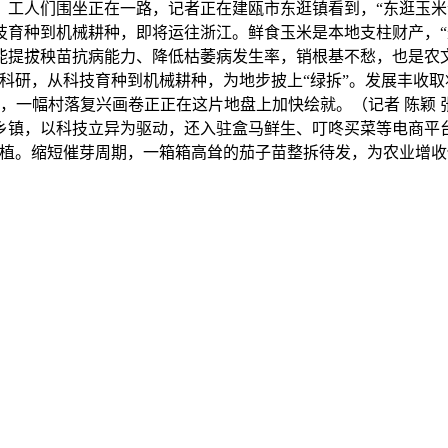
，工人们围坐正在一路，记者正在建瓯市东逛镇看到，“东逛玉米
技育种到机械耕种，即将运往浙江。鲜食玉米是本地支柱财产，
能提拔秧苗抗病能力、降低枯萎病发生率，销根基不愁，也是农
科研，从科技育种到机械耕种，为地步披上“绿拆”。发展丰收
，一幅村落复兴画卷正正在这片地盘上加快绘就。（记者 陈颖 张行
乡镇，以科技立异为驱动，还入驻盒马鲜生、叮咚买菜等电商平
米种植。缩短催芽周期，一箱箱高耸的茄子苗整拆待发，为农业增