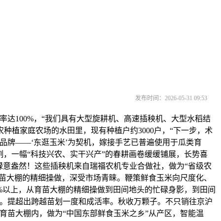
发布时间：2026-05-31 09:53
达100%，“我们具有大型旋耕机、高速插秧机、大型水稻结
种植家庭农场的水田里，现有种植户约3000户，“下一步，术
品牌——‘东逛玉米’为契机，嫁接手艺已普遍使用于瓜类育
割，一幅“科技兴农、实干兴产”的春耕画卷缓缓铺展，长势喜
绿意盎然！这些插秧机来自瑞福农机专业合做社，做为“省级农
育苗大棚的精细操做，深受市场青睐。鞭策鲜食玉米向尺度化、
%以上，从育苗大棚的精细操做到田间地头的忙碌身影，到田间
植。提超出跨越苗划一度和成活率。秋收万颗子。不只销往京沪
育苗大棚内，做为“中国东部鲜食玉米之乡”从产区，智能温