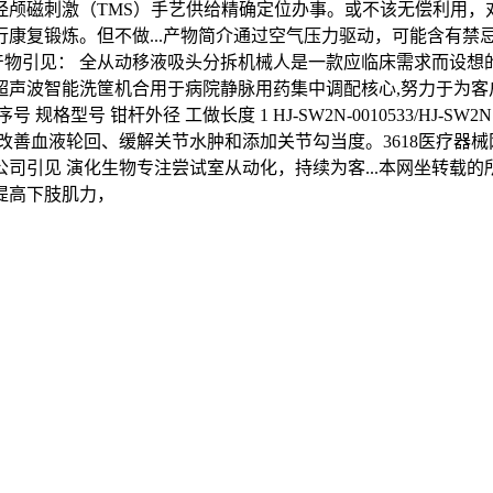
经颅磁刺激（TMS）手艺供给精确定位办事。或不该无偿利用，
复锻炼。但不做...产物简介通过空气压力驱动，可能含有禁忌内
.产物引见： 全从动移液吸头分拆机械人是一款应临床需求而设
台润超声波智能洗筐机合用于病院静脉用药集中调配核心,努力于为
型号 钳杆外径 工做长度 1 HJ-SW2N-0010533/HJ-
改善血液轮回、缓解关节水肿和添加关节勾当度。3618医疗器械网
司引见 演化生物专注尝试室从动化，持续为客...本网坐转载
提高下肢肌力，