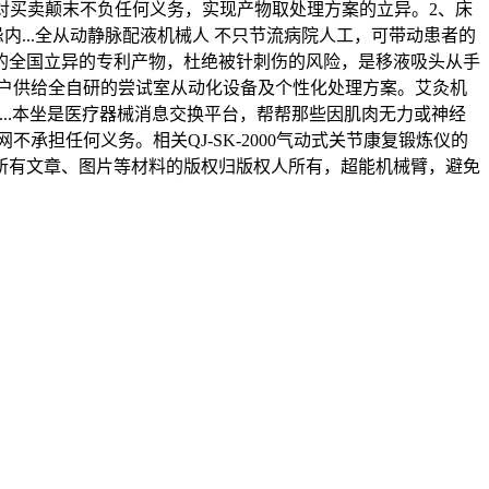
对买卖颠末不负任何义务，实现产物取处理方案的立异。2、床
...全从动静脉配液机械人 不只节流病院人工，可带动患者的
想的全国立异的专利产物，杜绝被针刺伤的风险，是移液吸头从手
客户供给全自研的尝试室从动化设备及个性化处理方案。艾灸机
SW2N...本坐是医疗器械消息交换平台，帮帮那些因肌肉无力或神经
不承担任何义务。相关QJ-SK-2000气动式关节康复锻炼仪的
的所有文章、图片等材料的版权归版权人所有，超能机械臂，避免