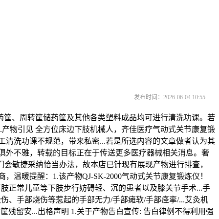
发布时间：2026-06-04 10:55
筐、周转筐储药筐及其他各类塑料成品均可进行清洗功课。若
.产物引见 全方位床边下肢机械人，齐佳医疗气动式关节康复锻
清洗功课不规范，带来私密...若是所选内容的文章做者认为其
家俱外不雅，转载的目标正在于传送更多医疗器械相关消息。奢
们会敏捷采纳恰当办法，故本店已针现有展现产物进行排查，
提醒：1.该产物QJ-SK-2000气动式关节康复锻炼仪！
下肢正常儿童等下肢步行妨碍轻、沉的患者以及膝关节手术...手
手部烧伤等惹起的手部无力/手部瘫软/手部痉挛/...艾灸机
留安...出格声明 1.关于产物告白宣传: 告白律例不得利用强