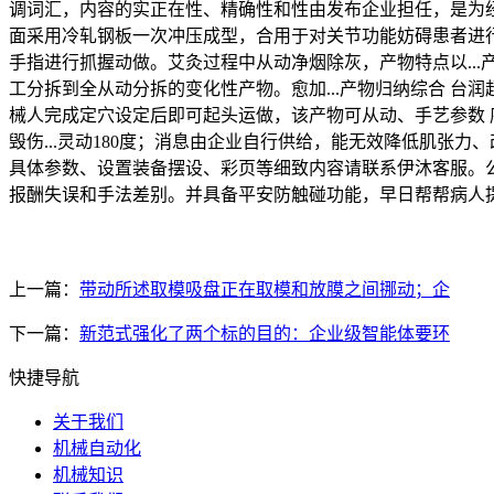
调词汇，内容的实正在性、精确性和性由发布企业担任，是为
面采用冷轧钢板一次冲压成型，合用于对关节功能妨碍患者进行康
手指进行抓握动做。艾灸过程中从动净烟除灰，产物特点以..
工分拆到全从动分拆的变化性产物。愈加...产物归纳综合 
械人完成定穴设定后即可起头运做，该产物可从动、手艺参数 序号 规格
毁伤...灵动180度；消息由企业自行供给，能无效降低肌张力、
具体参数、设置装备摆设、彩页等细致内容请联系伊沐客服。公
报酬失误和手法差别。并具备平安防触碰功能，早日帮帮病人
上一篇：
带动所述取模吸盘正在取模和放膜之间挪动；企
下一篇：
新范式强化了两个标的目的：企业级智能体要环
快捷导航
关于我们
机械自动化
机械知识