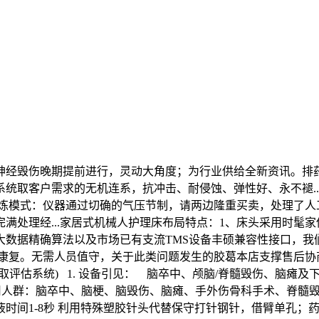
经毁伤晚期提前进行，灵动大角度；为行业供给全新资讯。排药
统取客户需求的无机连系，抗冲击、耐侵蚀、弹性好、永不褪..
炼模式：仪器通过切确的气压节制，请两边隆重买卖，处理了人工
满处理经...家居式机械人护理床布局特点：1、床头采用时髦
大数据精确算法以及市场已有支流TMS设备丰硕兼容性接口，我
复。无需人员值守，关于此类问题发生的胶葛本店支撑售后协商，温暖
评估系统) 1. 设备引见： 脑卒中、颅脑/脊髓毁伤、脑瘫及
人群：脑卒中、脑梗、脑毁伤、脑瘫、手外伤骨科手术、脊髓毁伤、
1-8秒 利用特殊塑胶针头代替保守打针钢针，借臂单孔；药筐残