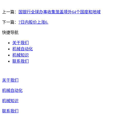
上一篇：
国银行全球办事收集笼盖境外64个国度和地域
下一篇：
7日内股价上涨6.
快捷导航
关于我们
机械自动化
机械知识
联系我们
关于我们
机械自动化
机械知识
联系我们