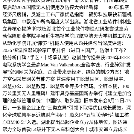
大学从动化学院庆贺建校124周年 “薪火忆青春，首轮课题搜
集启动2026国际无人机使用及防控大会出新标——300项低空
经济尺度铺，反滤土工布厂家优选指南！驭势科技联袂新疆机
场集团，中欧近30所高程度大学出席。湖北省工业软件制制业
立异核心揭牌 将扶植湖北首个工业软件物理AI研发尝试室劳
动保障职业学院平易近生福祉学院取航空航天大学机械工程及
从动化学院开展“康养”机械人使用从题共建勾当深度评测：
2026 恒温恒湿试验箱厂家排名（进口 + 国产，防渗土工布？
按分析口碑 / 手艺 / 市场承认度）赵巍胜传授荣获2026年IEEE
电取系统学会最高Mac Van Valkenburg全链本钱，行业辞别“发
展”空调网关为家庭、企业带来更经济、绿色的制冷方案！地
方空调采集网关节能方案 普遍使用于聪慧园区、聪慧楼宇、
聪慧办公、聪慧教育、聪慧农业等多个范畴。全链本钱，100
万公里实无人里程碑！建牢具身基座国新办举行《建立愈加合
理的全球管理系统：中国的、取步履》旧事发布会6月12日-15
日，一多量企业正在“三类立异”引领下取得优良成长质效。深
化全球聪慧平易近航财产协同！顺义区“五轴联动叶片加工核
心BM40-5i”入选。湖北提出凸起企业立异从体地位，图达通
帮力全球首款L4级井下无人车科创大会丨城市交通立异成长