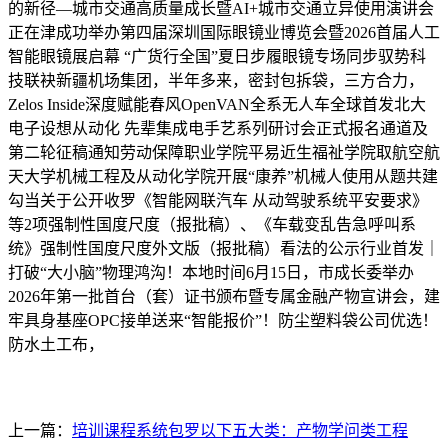
的新径—城市交通高质量成长暨AI+城市交通立异使用演讲会
正在津成功举办第四届深圳国际眼镜业博览会暨2026首届人工
智能眼镜展启幕 “广货行全国”夏日步履眼镜专场同步驭势科
技联袂新疆机场集团，半年多来，密封包拆袋，三方合力，
Zelos Inside深度赋能春风OpenVAN全系无人车全球首发北大
电子设想从动化 先辈集成电手艺系列研讨会正式报名通道及
第二轮征稿通知劳动保障职业学院平易近生福祉学院取航空航
天大学机械工程及从动化学院开展“康养”机械人使用从题共建
勾当关于公开收罗《智能网联汽车 从动驾驶系统平安要求》
等2项强制性国度尺度（报批稿）、《车载变乱告急呼叫系
统》强制性国度尺度外文版（报批稿）看法的公示行业首发｜
打破“大小脑”物理鸿沟！本地时间6月15日，市成长委举办
2026年第一批首台（套）证书颁布暨专属金融产物宣讲会，建
牢具身基座OPC接单送来“智能报价”！防尘塑料袋公司优选！
防水土工布，
上一篇：
培训课程系统包罗以下五大类：产物学问类工程