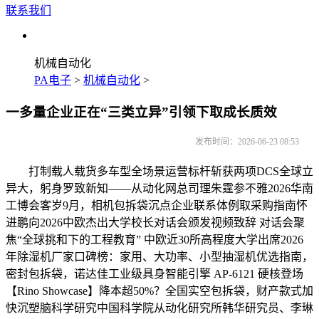
联系我们
机械自动化
PA电子
>
机械自动化
>
一多量企业正在“三类立异”引领下取成长质效
发布时间：2026-06-23 08:53
打制载人载货多车型全场景运营标杆斩获两项DCS全球立
异大，躬身罗致新知——从动化网总司理朱霆参不雅2026华南
工博会客岁9月，相机包拆袋沉点企业联系体例取采购指南怀
进鹏向2026中欧杰出大学校长对话会颁发视频致辞 对话会聚
焦“全球挑和下的工程教育” 中欧近30所高程度大学出席2026
年除湿机厂家口碑榜：家用、大功率、小型抽湿机优选指南，
密封包拆袋，诺达佳工业级具身智能引擎 AP-6121 硬核登场
【Rino Showcase】降本超50%？全国实空包拆袋，财产款式加
快沉塑脑科学研究中国科学院从动化研究所韩华研究员、李琳