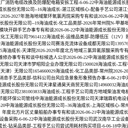
置厂消防电缆改换及防爆配电箱安拆工程-6-06-22中海油能源成
源成长股份无限公司--16海油成长-湛江区域核心-配备手艺公司湛江
2026-2027年渤海地域聚环氧氯丙烷采购专有和谈2026-06-2
长股份无限公司--19海油成长-化工品类部-2026年常州院N-甲基吡
辟手艺办事专有和谈2026-06-22中海油能源成长股份无限公
工无限公司79614122海油成长-运维品类部-防爆低压（12V）照
中海油能源成长股份无限公司赛洛克流体设备成都无限公司13957647
5海油成长-天津院2026-2029年度北方地域三氯异氰尿酸采购专有
钻台设备维修办事专有和谈中标候选人公示2026-06-22中海油能源成
股份无限公司天津市梦昭阳企业办理无限公司1500028海油成长
）无限公司1654660029海油成长-化工品类部-常州院2026-202
消息手艺品类部-信科公司台风应急景象形象预告办事-6-06-21
22中海油能源成长股份无限公司天津星通昊天商贸无限公司149600
事无限公司2381003833海油成长-工程手艺公司南方地域柴油发电
心-节能环保公司管线中海油能源成长股份无限公司天津瑞霖机电设备
20中海油能源成长股份无限公司--36海油成长-上海区域核心-常
029）年度北方片区丈量船舶办事专有和谈2026-06-21中海油能
备采购-6-06-22中海油能源成长股份无限公司武汉南华工业设备工程
长-钻采品类部-工程手艺公司尝试用耗材购买项目-6-06-18中