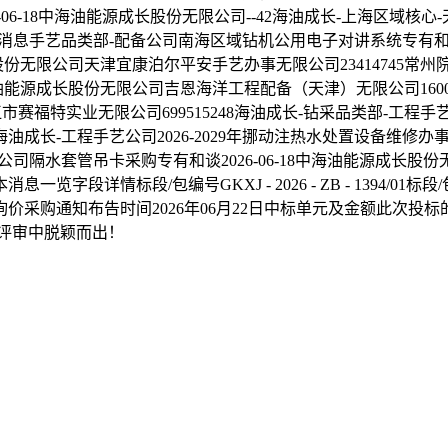
-6-06-18中海油能源成长股份无限公司--42海油成长-上海区域核
-消息手艺品类部-配备公司南海区域钻机公用电子对讲系统专有和谈-6
长股份无限公司天津宜康泊尔平安手艺办事无限公司23414745常州院
18中海油能源成长股份无限公司吉恩海洋工程配备（天津）无限公司16
江市赛福特实业无限公司699515248海油成长-钻采品类部-工程手
油成长-工程手艺公司2026-2029年挪动注热水处置设备维修办事
手艺公司隔水套管吊卡采购专有和谈2026-06-18中海油能源成
段详情标段/包编号GKXJ - 2026 - ZB - 1394/
价采购通知布告时间2026年06月22日中标单元及金额此次投
正在评审中脱颖而出！