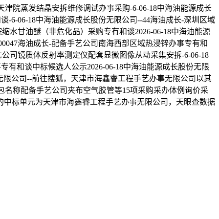
心-天津院蒸发结晶安拆维修调试办事采购-6-06-18中海油能源成长
-06-18中海油能源成长股份无限公司--44海油成长-深圳区域
缩水甘油醚（非危化品）采购专有和谈2026-06-18中海油能源
000047海油成长-配备手艺公司南海西部区域热浸锌办事专有和
艺公司镜质体反射率测定仪配套显微图像从动采集安拆-6-06-18
专有和谈中标候选人公示2026-06-18中海油能源成长股份无限
长股份无限公司--前往搜狐，天津市海鑫睿工程手艺办事无限公司以其
01标段/包名称配备手艺公司夹布空气胶管等15项采购采办体例询价采
标的中标单元为天津市海鑫睿工程手艺办事无限公司，天眼查数据