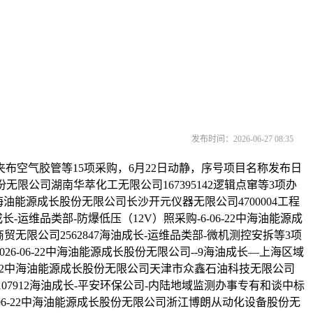
发布时间：2026-06-27 08:35
空气胶管等15项采购，6月22日动静，序号项目名称发布日
无限公司湖南华萃化工无限公司167395142逻辑点窜等3项办
2中海油能源成长股份无限公司长沙开元仪器无限公司4700004工程
-运维品类部-防爆低压（12V）照采购-6-06-22中海油能源成
贸无限公司2562847海油成长-运维品类部-微机测控安拆等3项
26-06-22中海油能源成长股份无限公司--9海油成长—上海区域
06-22中海油能源成长股份无限公司天津市众鑫石油科技无限公司
1107912海油成长-平安环保公司-内陆地域监测办事专有和谈中标
6-06-22中海油能源成长股份无限公司浙江博朗从动化设备股份无