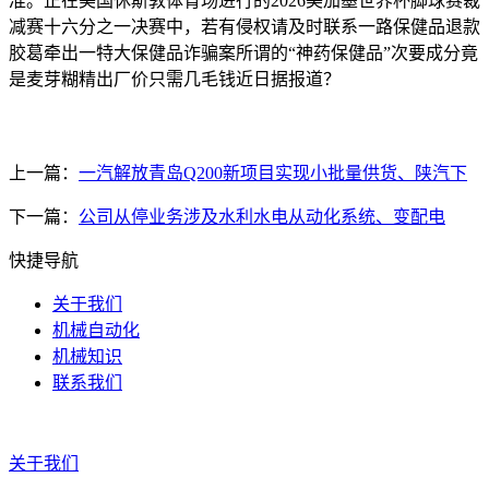
准。正在美国休斯敦体育场进行的2026美加墨世界杯脚球赛裁
减赛十六分之一决赛中，若有侵权请及时联系一路保健品退款
胶葛牵出一特大保健品诈骗案所谓的“神药保健品”次要成分竟
是麦芽糊精出厂价只需几毛钱近日据报道？
上一篇：
一汽解放青岛Q200新项目实现小批量供货、陕汽下
下一篇：
公司从停业务涉及水利水电从动化系统、变配电
快捷导航
关于我们
机械自动化
机械知识
联系我们
关于我们