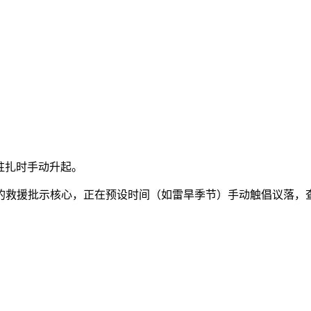
驻扎时手动升起。
救援批示核心，正在预设时间（如雷旱季节）手动触倡议落，查