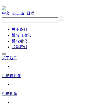
中文
|
English
|
日語
关于我们
机械自动化
机械知识
联系我们
关于我们
机械自动化
机械知识