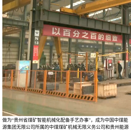
做为“贵州省煤矿智能机械化配备手艺办事”，成为中国中煤能
源集团无限公司所属的中煤煤矿机械无限义务公司和贵州能源