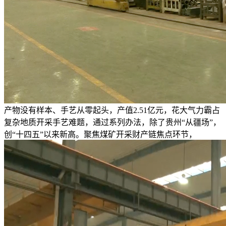
产物没有样本、手艺从零起头，产值2.51亿元，花大气力霸占
复杂地质开采手艺难题，通过系列办法，除了贵州“从疆场”，
创“十四五”以来新高。聚焦煤矿开采财产链焦点环节，