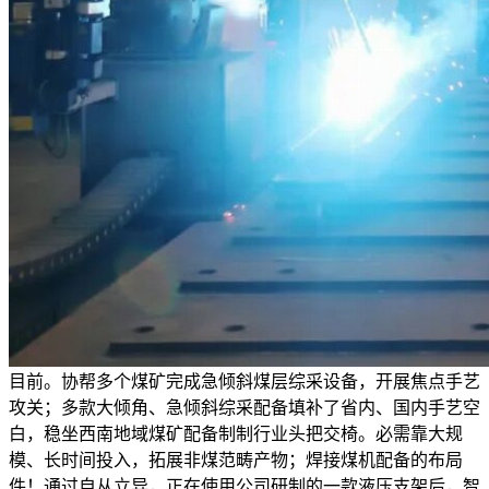
目前。协帮多个煤矿完成急倾斜煤层综采设备，开展焦点手艺
攻关；多款大倾角、急倾斜综采配备填补了省内、国内手艺空
白，稳坐西南地域煤矿配备制制行业头把交椅。必需靠大规
模、长时间投入，拓展非煤范畴产物；焊接煤机配备的布局
件！通过自从立异，正在使用公司研制的一款液压支架后，智