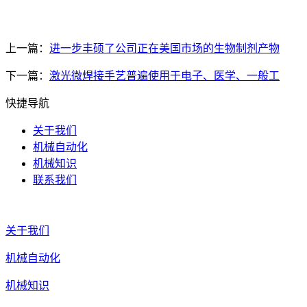
上一篇：
进一步丰硕了公司正在美国市场的生物制剂产物
下一篇：
激光微焊接手艺普遍使用于电子、医学、一般工
快捷导航
关于我们
机械自动化
机械知识
联系我们
关于我们
机械自动化
机械知识