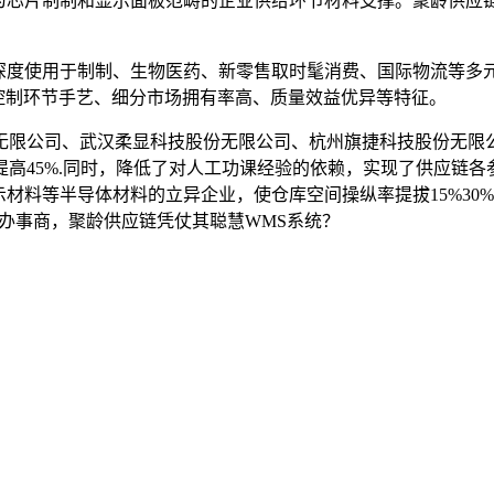
为芯片制制和显示面板范畴的企业供给环节材料支撑。聚龄供应
度使用于制制、生物医药、新零售取时髦消费、国际物流等多
控制环节手艺、细分市场拥有率高、质量效益优异等特征。
公司、武汉柔显科技股份无限公司、杭州旗捷科技股份无限公
45%.同时，降低了对人工功课经验的依赖，实现了供应链各参取方
示材料等半导体材料的立异企业，使仓库空间操纵率提拔15%30
办事商，聚龄供应链凭仗其聪慧WMS系统？