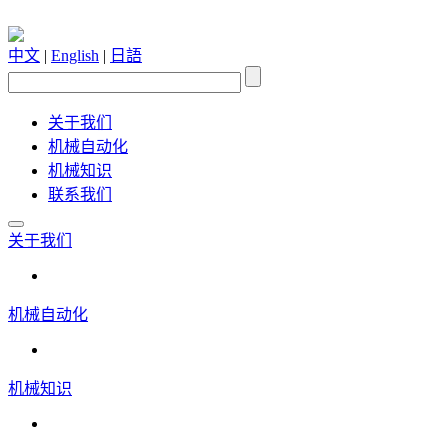
中文
|
English
|
日語
关于我们
机械自动化
机械知识
联系我们
关于我们
机械自动化
机械知识