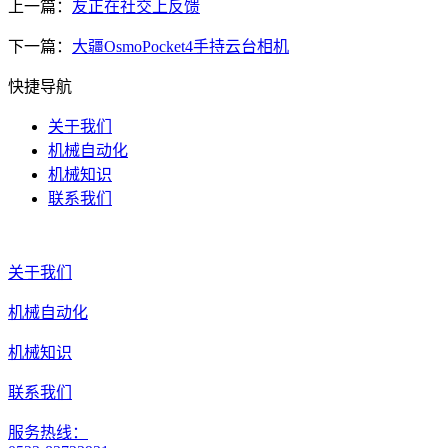
上一篇：
友正在社交上反馈
下一篇：
大疆OsmoPocket4手持云台相机
快捷导航
关于我们
机械自动化
机械知识
联系我们
关于我们
机械自动化
机械知识
联系我们
服务热线：