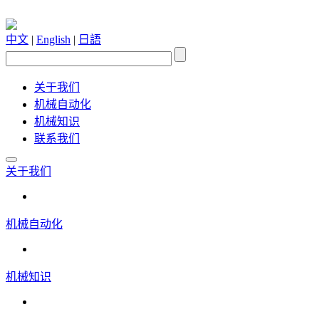
中文
|
English
|
日語
关于我们
机械自动化
机械知识
联系我们
关于我们
机械自动化
机械知识