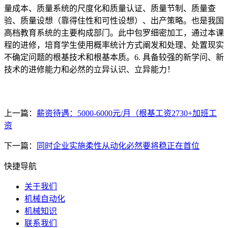
量成本、质量系统的尺度化和质量认证、质量节制、质量查
验、质量设想（靠得住性和可性设想）、出产策略。也是我国
高档教育系统的主要构成部门。此中包罗细密加工，通过本课
程的进修，培育学生使用概率统计方式阐发和处理、处置现实
不确定问题的根基技术和根基本质。6. 具备较强的新学问、新
技术的进修能力和必然的立异认识、立异能力！
上一篇：
薪资待遇：5000-6000元/月（根基工资2730+加班工
资
下一篇：
同时企业实施柔性从动化必然要将稳正在首位
快捷导航
关于我们
机械自动化
机械知识
联系我们