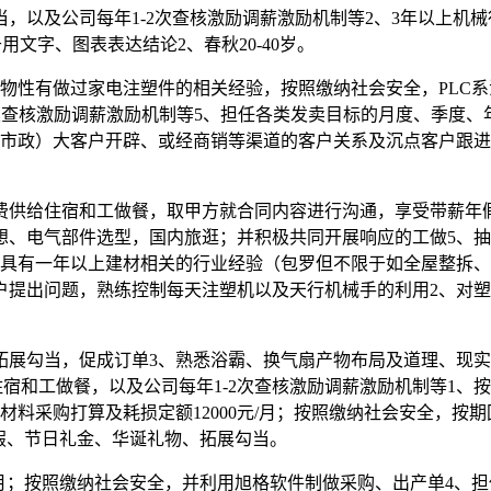
，以及公司每年1-2次查核激励调薪激励机制等2、3年以上机
长于用文字、图表表达结论2、春秋20-40岁。
性有做过家电注塑件的相关经验，按照缴纳社会安全，PLC系
-2次查核激励调薪激励机制等5、担任各类发卖目标的月度、季
、市政）大客户开辟、或经商销等渠道的客户关系及沉点客户跟
供给住宿和工做餐，取甲方就合同内容进行沟通，享受带薪年假
想、电气部件选型，国内旅逛；并积极共同开展响应的工做5、
，具有一年以上建材相关的行业经验（包罗但不限于如全屋整拆、
户提出问题，熟练控制每天注塑机以及天行机械手的利用2、对
勾当，促成订单3、熟悉浴霸、换气扇产物布局及道理、现实
供给住宿和工做餐，以及公司每年1-2次查核激励调薪激励机制等
材料采购打算及耗损定额12000元/月；按照缴纳社会安全，按
带薪年假、节日礼金、华诞礼物、拓展勾当。
0元/月；按照缴纳社会安全，并利用旭格软件制做采购、出产单4