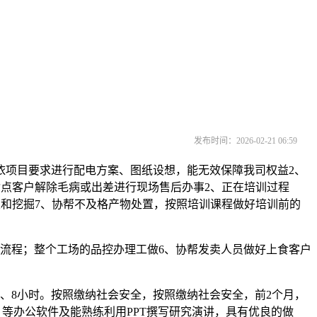
发布时间：2026-02-21 06:59
项目要求进行配电方案、图纸设想，能无效保障我司权益2、
，指点客户解除毛病或出差进行现场售后办事2、正在培训过程
阐发和挖掘7、协帮不及格产物处置，按照培训课程做好培训前的
流程；整个工场的品控办理工做6、协帮发卖人员做好上食客户
、8小时。按照缴纳社会安全，按照缴纳社会安全，前2个月，
el 等办公软件及能熟练利用PPT撰写研究演讲，具有优良的做