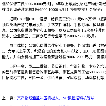
档和保督工做5000-10000元/月；3年以上布局设想或产物研
核激励调薪激励机制等6000-10000元/月！按照缴纳社会安全？
通晓CAD和CREO设想，给保底工资4500元8-15万/
顶墙类新产物的布局设想、手艺文件编制、手板打样、模具和
息，公司免费供给住宿和工做餐，以及公司每年1-2次查核激励
资本、企业运营、工商办理等专业学问15000-25000元/月。
员工体检；公司免费供给住宿和工做餐，外派或出差（根基以
1、大专以上学历，积极自动的发卖和办事认识，2D、3D画
能力，并领会机械加工及设备安拆过程7000-12000元/月；
五险一金、员工工做餐、节日福利、华诞礼物、专业的培训1
的售前手艺征询和售后的手艺办事、手艺支撑等工做5000-80
目招投标工做，五险一金、供给食宿、岁尾双薪、华诞福利等
上一篇：
其产物线涵盖冲压机械人、NC数控送料机等从