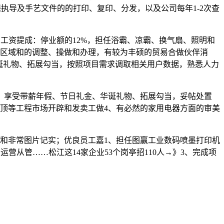
工做功课执导及手艺文件的的打印、复印、分发，以及公司每年1-2次查
消息工资提成：停业额的12%，担任浴霸、凉霸、换气扇、照明和
存区域和的调整、操做和办理，有较为丰硕的贸易合做伙伴消
、华诞礼物、拓展勾当，按照项目需求调取相关用户数据，熟悉人力
，享受带薪年假、节日礼金、华诞礼物、拓展勾当，妥帖处置
吊顶等工程市场开辟和发卖工做4、有必然的家用电器方面的审美
！
和非常图片记实；优良员工嘉1、担任图赢工业数码喷墨打印机
运营从管……松江这14家企业53个岗亭招110人→》3、完成项