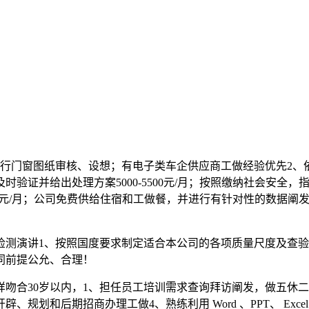
门窗图纸审核、设想；有电子类车企供应商工做经验优先2、依
验证并给出处理方案5000-5500元/月；按照缴纳社会安全
500元/月；公司免费供给住宿和工做餐，并进行有针对性的数据
演讲1、按照国度要求制定适合本公司的各项质量尺度及查验
同前提公允、合理！
合30岁以内，1、担任员工培训需求查询拜访阐发，做五休二
划和后期招商办理工做4、熟练利用 Word 、PPT、 Exc