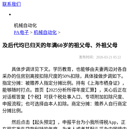
联系我们
机械自动化
PA电子
>
机械自动化
>
及后代均已归天的年满60岁的祖父母、外祖父母
发布时间：2026-03-21 05:22
具体步调详见下文。学历教育，也能够由夫妻两边对各自
采办的住房别离按扣除尺度的50%扣除，具体操做步调如下。
指定分摊：被赡养人指定分摊比例。持有《上海市栖身证》，
能够随时打点。首页【2025分析所得年度汇算】，关心后正在
对话框答复【个税】可获个税处事入口、专项附加扣除尺度、
申报流程；也可选择由本人扣除。商定分摊：赡养人自行商定
分摊比例。
然后点击【起头预定】，申报平台为小我所得税App，正