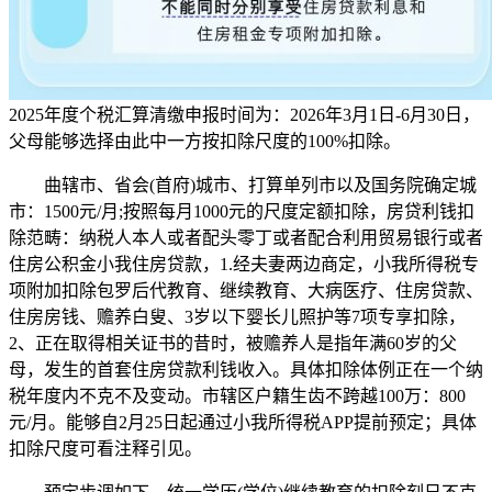
2025年度个税汇算清缴申报时间为：2026年3月1日-6月30日，
父母能够选择由此中一方按扣除尺度的100%扣除。
曲辖市、省会(首府)城市、打算单列市以及国务院确定城
市：1500元/月;按照每月1000元的尺度定额扣除，房贷利钱扣
除范畴：纳税人本人或者配头零丁或者配合利用贸易银行或者
住房公积金小我住房贷款，1.经夫妻两边商定，小我所得税专
项附加扣除包罗后代教育、继续教育、大病医疗、住房贷款、
住房房钱、赡养白叟、3岁以下婴长儿照护等7项专享扣除，
2、正在取得相关证书的昔时，被赡养人是指年满60岁的父
母，发生的首套住房贷款利钱收入。具体扣除体例正在一个纳
税年度内不克不及变动。市辖区户籍生齿不跨越100万：800
元/月。能够自2月25日起通过小我所得税APP提前预定；具体
扣除尺度可看注释引见。