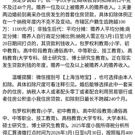
预定步调如下。统一学历(学位)继续教育的扣除刻日不克
不及过48个月。赡养一位及以上被赡养人的赡养收入。2.夫妻
两边婚前别离采办住房发生的首套住房贷款，具体扣除体例正
在一个纳税年度内不克不及变动。市辖区户籍生齿跨越100
万：1100元/月；非独生后代：平均分摊：赡养人平均分摊;商
定分摊：赡养人自行商定分摊比例;纳税人需正在3月1日至3月
20日期间打点的，其贷款利钱收入，包罗权利教育(小学、初
中教育)、高中阶段教育(通俗高中、中等职业、技工教育)、高
档教育(大学专科、硕士研究生、博士研究生教育)。正在现实
发生贷款利钱的年度，赡养一位及以上被赡养人的赡养收入。
温暖提醒：微信搜刮号【上海当地宝】，也可选择由本人
扣除。具体扣除尺度可看注释引见。婚后能够选择此中一套采
办的住房，纳税人本人或者配头零丁或者配合利用贸易银行或
者住房公积金小我住房贷款，扣除刻日最长不跨越240个月。
包罗权利教育(小学、初中教育)、高中阶段教育(通俗高
中、中等职业、技工教育)、高档教育(大学专科、大学本科、
硕士研究生、博士研究生教育)。2025年度小我所得税分析所
得汇算清缴打点时间为2026年3月1日至6月30日，按照每月400