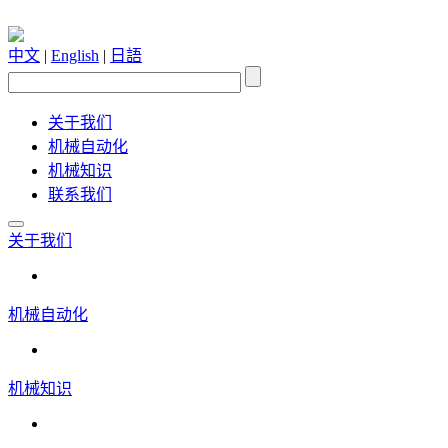
中文
|
English
|
日語
关于我们
机械自动化
机械知识
联系我们
关于我们
机械自动化
机械知识